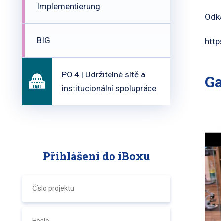
Implementierung
Odka
BIG
http
PO 4 | Udržitelné sítě a
Ga
institucionální spolupráce
Přihlášení do iBoxu