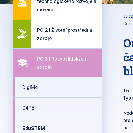
technologického rozvoje a
inovací
at-cz
Onlin
PO 2 | Životní prostředí a
zdroje
O
č
PO 3 | Rozvoj lidských
b
zdrojů
DigiMe
16.
Typ 
C4PE
Nedá
pro 
bádá
EduSTEM