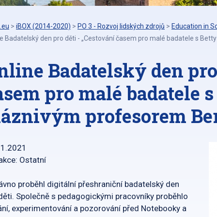
.eu
>
iBOX (2014-2020)
>
PO 3 - Rozvoj lidských zdrojů
>
Education in S
e Badatelský den pro děti - „Cestování časem pro malé badatele s Be
nline Badatelský den pro 
asem pro malé badatele s
láznivým profesorem Be
11.2021
akce: Ostatní
vno proběhl digitální přeshraniční badatelský den
děti. Společně s pedagogickými pracovníky proběhlo
ní, experimentování a pozorování před Notebooky a