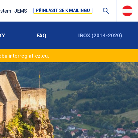
stem
JEMS
PŘIHLÁSIT SE K MAILINGU
KY
FAQ
IBOX (2014-2020)
webu
interreg.at-cz.eu
.