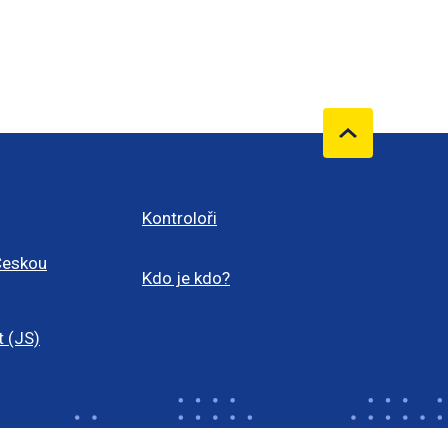
Kontroloři
Českou
Kdo je kdo?
t (JS)