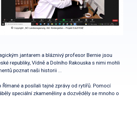
magickým jantarem a bláznivý profesor Bernie jsou
ské republiky, Vídně a Dolního Rakouska s nimi mohli
ntů poznat naši historii ...
 Římané a posílali tajné zprávy od rytířů. Pomocí
vyráběly speciální zkameněliny a dozvěděly se mnoho o