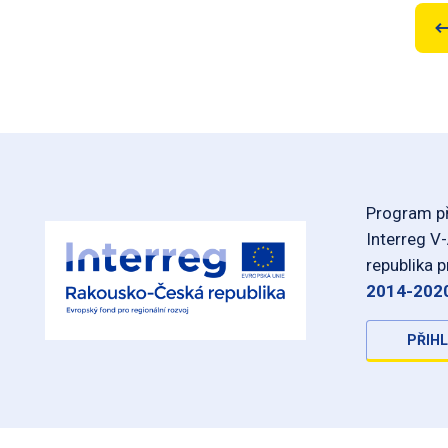
Program př
Interreg V
republika 
2014-202
PŘIHL