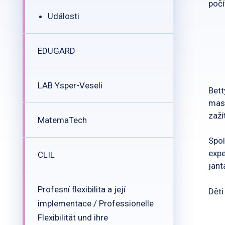
počí
Události
EDUGARD
LAB Ysper-Veseli
Bett
mask
zaží
MatemaTech
Spol
expe
CLIL
jant
Profesní flexibilita a její
Děti
implementace / Professionelle
Flexibilität und ihre