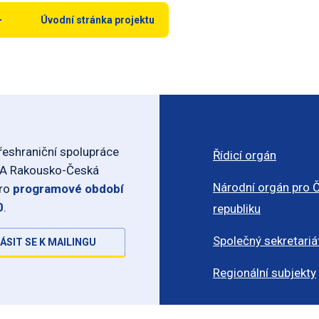
Úvodní stránka projektu
eshraniční spolupráce
Řídicí orgán
-A Rakousko-Česká
Národní orgán pro 
pro
programové období
0
.
republiku
Společný sekretariá
ÁSIT SE K MAILINGU
Regionální subjekty