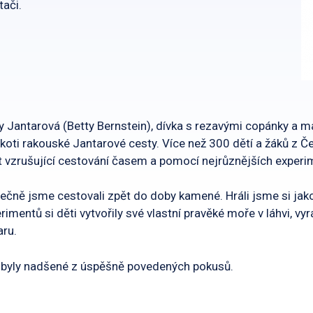
tači.
y Jantarová (Betty Bernstein), dívka s rezavými copánky a 
oti rakouské Jantarové cesty. Více než 300 dětí a žáků z Če
t vzrušující cestování časem a pomocí nejrůznějších experime
ečně jsme cestovali zpět do doby kamené. Hráli jsme si jako
rimentů si děti vytvořily své vlastní pravěké moře v láhvi, 
aru.
 byly nadšené z úspěšně povedených pokusů.