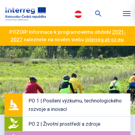
POZOR! Informace k programovému období
2021-
2027
naleznete na novém webu
interreg.at-cz.eu
.
PO 1 | Posílení výzkumu, technologického
rozvoje a inovací
PO 2 | Životní prostředí a zdroje