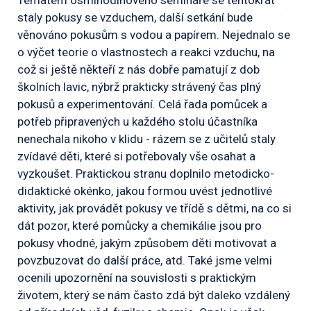
Tématem osmihodinového semináře se tentokrát
staly pokusy se vzduchem, další setkání bude
věnováno pokusům s vodou a papírem. Nejednalo se
o výčet teorie o vlastnostech a reakci vzduchu, na
což si ještě někteří z nás dobře pamatují z dob
školních lavic, nýbrž prakticky strávený čas plný
pokusů a experimentování. Celá řada pomůcek a
potřeb připravených u každého stolu účastníka
nenechala nikoho v klidu - rázem se z učitelů staly
zvídavé děti, které si potřebovaly vše osahat a
vyzkoušet. Praktickou stranu doplnilo metodicko-
didaktické okénko, jakou formou uvést jednotlivé
aktivity, jak provádět pokusy ve třídě s dětmi, na co si
dát pozor, které pomůcky a chemikálie jsou pro
pokusy vhodné, jakým způsobem děti motivovat a
povzbuzovat do další práce, atd. Také jsme velmi
ocenili upozornění na souvislosti s praktickým
životem, který se nám často zdá být daleko vzdálený