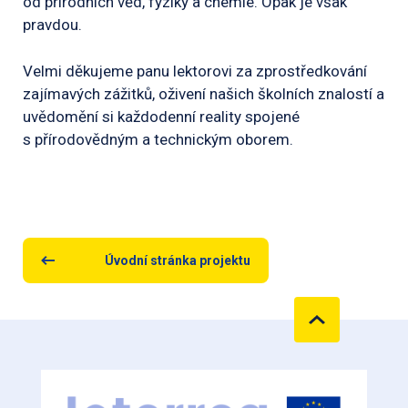
od přírodních věd, fyziky a chemie. Opak je však
pravdou.
Velmi děkujeme panu lektorovi za zprostředkování
zajímavých zážitků, oživení našich školních znalostí a
uvědomění si každodenní reality spojené
s přírodovědným a technickým oborem.
Úvodní stránka projektu