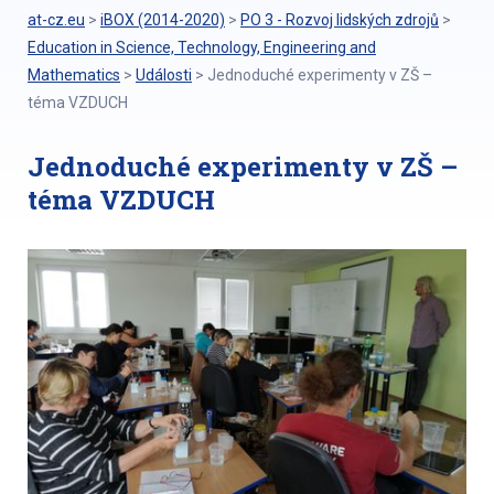
at-cz.eu
>
iBOX (2014-2020)
>
PO 3 - Rozvoj lidských zdrojů
>
Education in Science, Technology, Engineering and
Mathematics
>
Události
>
Jednoduché experimenty v ZŠ –
téma VZDUCH
Jednoduché experimenty v ZŠ –
téma VZDUCH