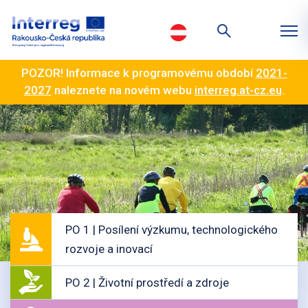
POZOR! Informace k programovému období
2021-
2027
naleznete na novém webu
interreg.at-cz.eu
.
PO 1 | Posílení výzkumu, technologického
rozvoje a inovací
PO 2 | Životní prostředí a zdroje