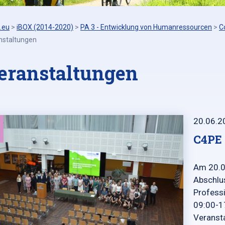
.eu
>
iBOX (2014-2020)
>
PA 3 - Entwicklung von Humanressourcen
>
C
nstaltungen
eranstaltungen
20.06.2
C4PE
Am 20.0
Abschlu
Professi
09:00-17
Veranst