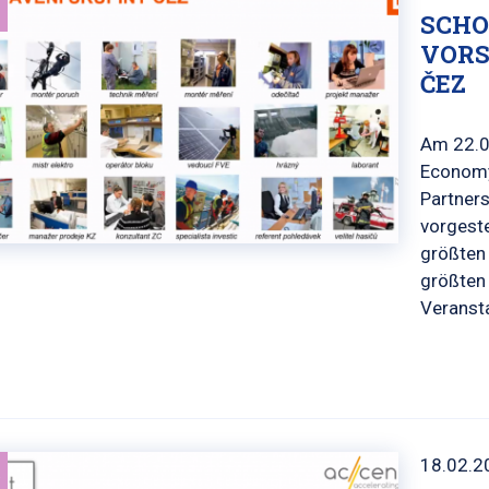
SCHO
VORS
ČEZ
Am 22.0
Economy
Partner
vorgeste
größten 
größten
Veranst
18.02.2