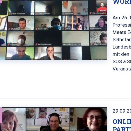
WORK
Am 26.0
Professi
Meets E
Selbstän
Landesb
mit den 
SOS a S
Veranst
29.09.2
ONLI
PARTN