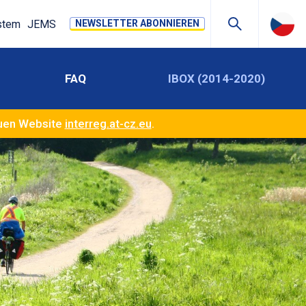
stem
JEMS
NEWSLETTER ABONNIEREN
FAQ
IBOX (2014-2020)
euen Website
interreg.at-cz.eu
.