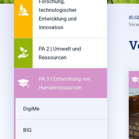
Forschung,
technologischer
at-cz
Entwicklung und
Vera
Innovation
V
PA 2 | Umwelt und
Ressourcen
PA 3 | Entwicklung von
Humanressourcen
DigiMe
BIG