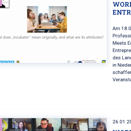
WORK
ENTR
Am 18.0
Professi
Meets E
Entrepr
des Land
in Niede
schaffen
Veranst
26.01.2