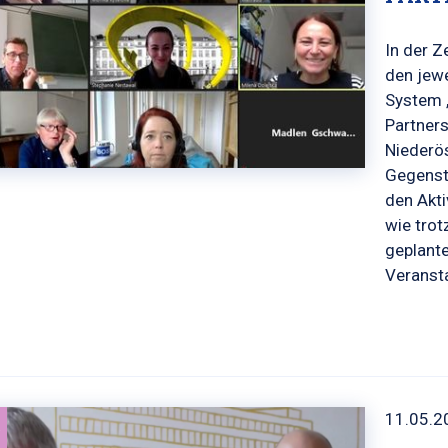
In der Z
den jew
System 
Partners
Niederös
Gegenst
den Akti
wie trot
geplant
Veranst
11.05.2