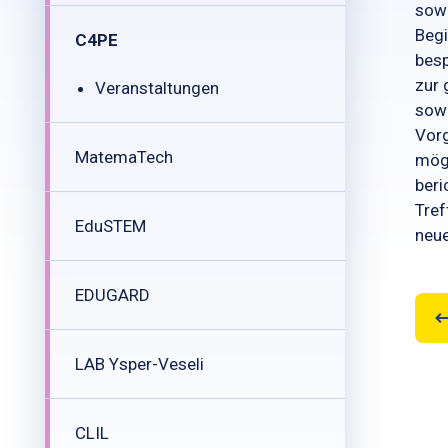
sowi
Begi
C4PE
besp
zur 
Veranstaltungen
sowi
Vorg
MatemaTech
mögl
beri
Tref
EduSTEM
neue
EDUGARD
LAB Ysper-Veseli
CLIL