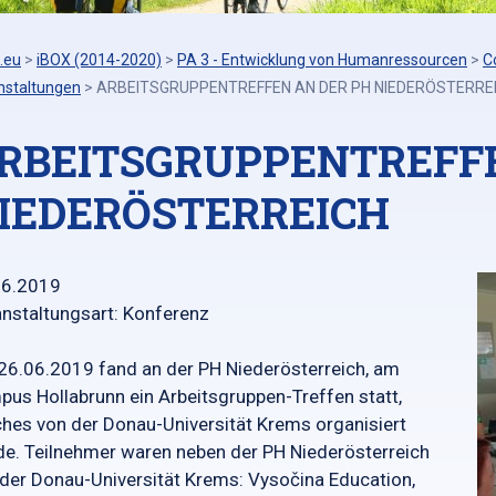
.eu
>
iBOX (2014-2020)
>
PA 3 - Entwicklung von Humanressourcen
>
C
nstaltungen
>
ARBEITSGRUPPENTREFFEN AN DER PH NIEDERÖSTERRE
RBEITSGRUPPENTREFFE
IEDERÖSTERREICH
06.2019
nstaltungsart: Konferenz
6.06.2019 fand an der PH Niederösterreich, am
us Hollabrunn ein Arbeitsgruppen-Treffen statt,
hes von der Donau-Universität Krems organisiert
e. Teilnehmer waren neben der PH Niederösterreich
der Donau-Universität Krems: Vysočina Education,