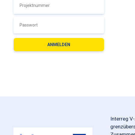
Interreg V
grenzüber
Zusammena