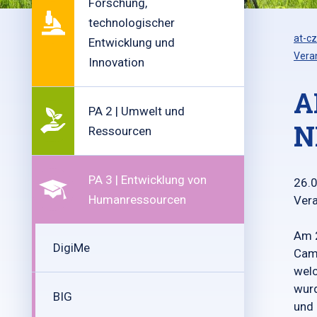
Forschung,
technologischer
at-cz
Entwicklung und
Vera
Innovation
A
PA 2 | Umwelt und
N
Ressourcen
PA 3 | Entwicklung von
26.
Humanressourcen
Vera
Am 2
DigiMe
Camp
welc
wurd
BIG
und 