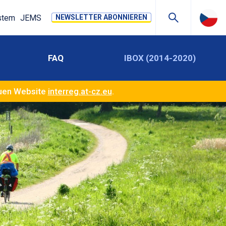
stem
JEMS
NEWSLETTER ABONNIEREN
FAQ
IBOX (2014-2020)
euen Website
interreg.at-cz.eu
.