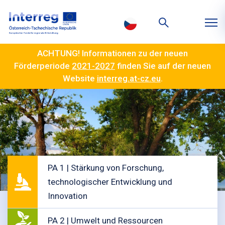
ACHTUNG! Informationen zu der neuen
Förderperiode
2021-2027
finden Sie auf der neuen
Website
interreg.at-cz.eu
.
PA 1 | Stärkung von Forschung,
technologischer Entwicklung und
Innovation
PA 2 | Umwelt und Ressourcen