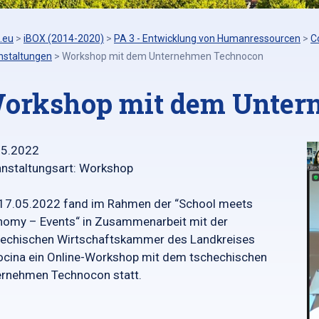
.eu
>
iBOX (2014-2020)
>
PA 3 - Entwicklung von Humanressourcen
>
C
nstaltungen
>
Workshop mit dem Unternehmen Technocon
orkshop mit dem Unter
05.2022
nstaltungsart: Workshop
17.05.2022 fand im Rahmen der “School meets
omy – Events“ in Zusammenarbeit mit der
hechischen Wirtschaftskammer des Landkreises
cina ein Online-Workshop mit dem tschechischen
ernehmen Technocon statt.