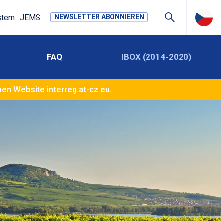
stem
JEMS
NEWSLETTER ABONNIEREN
FAQ
IBOX (2014-2020)
euen Website
interreg.at-cz.eu
.