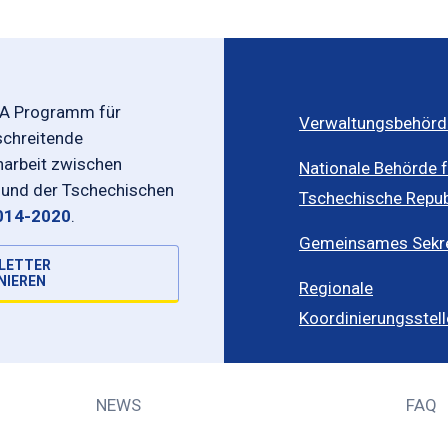
-A Programm für
Verwaltungsbehörd
schreitende
rbeit zwischen
Nationale Behörde f
 und der Tschechischen
Tschechische Repub
014-2020
.
Gemeinsames Sekret
LETTER
NIEREN
Regionale
Koordinierungsstel
NEWS
FAQ