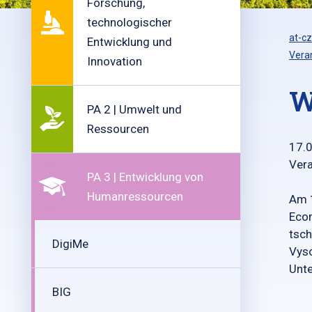
Forschung,
technologischer
at-cz
Entwicklung und
Vera
Innovation
W
PA 2 | Umwelt und
Ressourcen
17.
Vera
PA 3 | Entwicklung von
Humanressourcen
Am 
Econ
tsc
DigiMe
Vyso
Unt
BIG