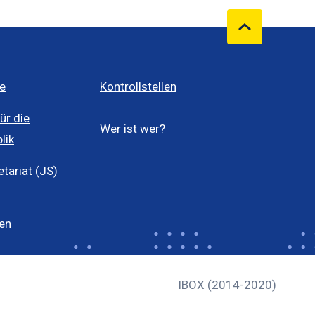
e
Kontrollstellen
ür die
Wer ist wer?
lik
ariat (JS)
len
IBOX (2014-2020)