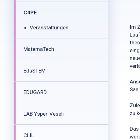
C4PE
Im Z
Veranstaltungen
Lauf
theo
MatemaTech
eing
neue
verl
EduSTEM
Ansc
Sani
EDUGARD
Zule
zu 
LAB Ysper-Veseli
Das 
CLIL
wurd