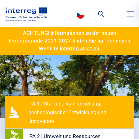
ACHTUNG! Informationen zu der neuen
Förderperiode
2021-2027
finden Sie auf der neuen
Website
interreg.at-cz.eu
.
PA 1 | Stärkung von Forschung,
technologischer Entwicklung und
Innovation
PA 2 | Umwelt und Ressourcen