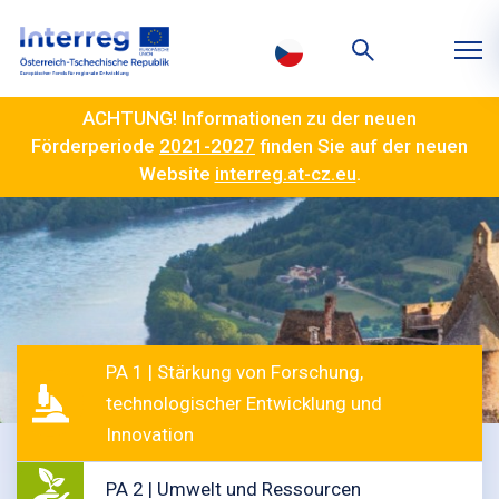
ACHTUNG! Informationen zu der neuen
Förderperiode
2021-2027
finden Sie auf der neuen
Website
interreg.at-cz.eu
.
PA 1 | Stärkung von Forschung,
technologischer Entwicklung und
Innovation
PA 2 | Umwelt und Ressourcen