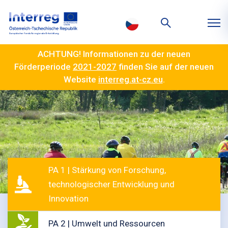
ACHTUNG! Informationen zu der neuen
Förderperiode
2021-2027
finden Sie auf der neuen
Website
interreg.at-cz.eu
.
PA 1 | Stärkung von Forschung,
technologischer Entwicklung und
Innovation
PA 2 | Umwelt und Ressourcen