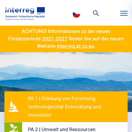
ACHTUNG! Informationen zu der neuen
Förderperiode
2021-2027
finden Sie auf der neuen
Website
interreg.at-cz.eu
.
PA 1 | Stärkung von Forschung,
technologischer Entwicklung und
Innovation
PA 2 | Umwelt und Ressourcen