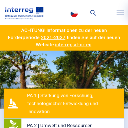
ACHTUNG! Informationen zu der neuen
Förderperiode
2021-2027
finden Sie auf der neuen
Website
interreg.at-cz.eu
.
PA 1 | Stärkung von Forschung,
technologischer Entwicklung und
Innovation
PA 2 | Umwelt und Ressourcen