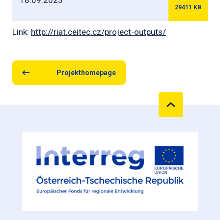
29411
KB
Link:
http://riat.ceitec.cz/project-outputs/
Projekthomepage