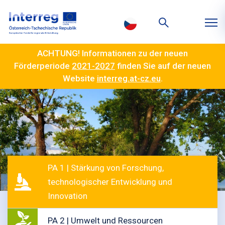
ACHTUNG! Informationen zu der neuen
Förderperiode
2021-2027
finden Sie auf der neuen
Website
interreg.at-cz.eu
.
PA 1 | Stärkung von Forschung,
technologischer Entwicklung und
Innovation
PA 2 | Umwelt und Ressourcen