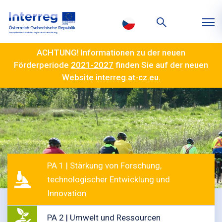
ACHTUNG! Informationen zu der neuen
Förderperiode
2021-2027
finden Sie auf der neuen
Website
interreg.at-cz.eu
.
PA 1 | Stärkung von Forschung,
technologischer Entwicklung und
Innovation
PA 2 | Umwelt und Ressourcen