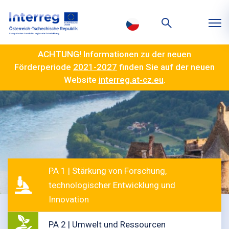
ACHTUNG! Informationen zu der neuen
Förderperiode
2021-2027
finden Sie auf der neuen
Website
interreg.at-cz.eu
.
PA 1 | Stärkung von Forschung,
technologischer Entwicklung und
Innovation
PA 2 | Umwelt und Ressourcen