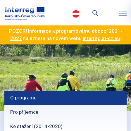
POZOR! Informace k programovému období
2021-
2027
naleznete na novém webu
interreg.at-cz.eu
.
O programu
Pro příjemce
Ke stažení (2014-2020)