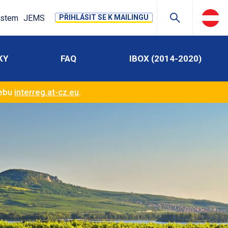
stem
JEMS
PŘIHLÁSIT SE K MAILINGU
KY
FAQ
IBOX (2014-2020)
webu
interreg.at-cz.eu
.