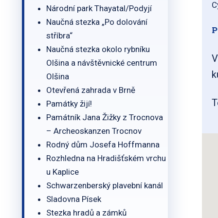
C
Národní park Thayatal/Podyjí
Naučná stezka „Po dolování
P
stříbra“
Naučná stezka okolo rybníku
V
Olšina a návštěvnické centrum
k
Olšina
Otevřená zahrada v Brně
T
Památky žijí!
Památník Jana Žižky z Trocnova
– Archeoskanzen Trocnov
Rodný dům Josefa Hoffmanna
Rozhledna na Hradišťském vrchu
u Kaplice
Schwarzenberský plavební kanál
Sladovna Písek
Stezka hradů a zámků