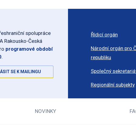
eshraniční spolupráce
Řídicí orgán
-A Rakousko-Česká
Národní orgán pro 
pro
programové období
0
.
republiku
Společný sekretariá
ÁSIT SE K MAILINGU
Regionální subjekty
NOVINKY
FA