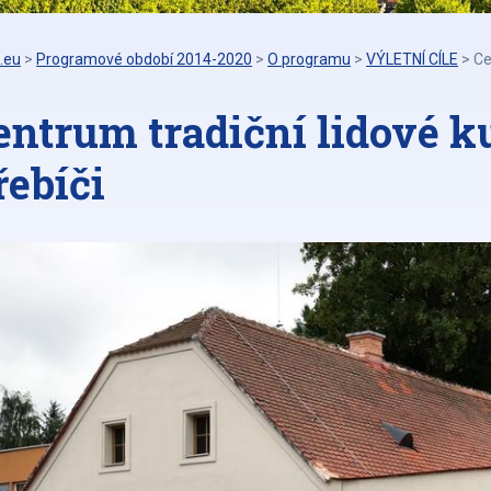
.eu
>
Programové období 2014-2020
>
O programu
>
VÝLETNÍ CÍLE
>
Ce
entrum tradiční lidové k
řebíči