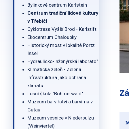
Bylinkové centrum Karlstein
Centrum tradiční lidové kultury
v Třebíči
Cyklotrasa Vyšší Brod - Karlstift
Ekocentrum Chaloupky
Historický most v lokalitě Portz
Insel
Hydraulicko-inženýrská laboratoř
Klimatická zeleň - Zelená
infrastruktura jako ochrana
klimatu
Zá
Lesní škola "Böhmerwald"
Muzeum barvířství a barvírna v
Gutau
Muzeum vesnice v Niedersulzu
M
(Weinviertel)