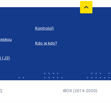
Kontroloři
Českou
Kdo je kdo?
t (JS)
Q
IBOX (2014-2020)