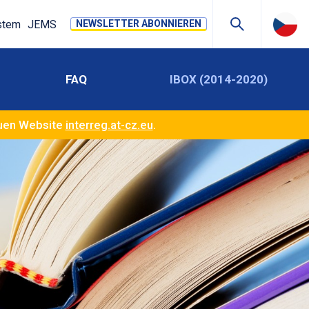
stem
JEMS
NEWSLETTER ABONNIEREN
FAQ
IBOX (2014-2020)
euen Website
interreg.at-cz.eu
.