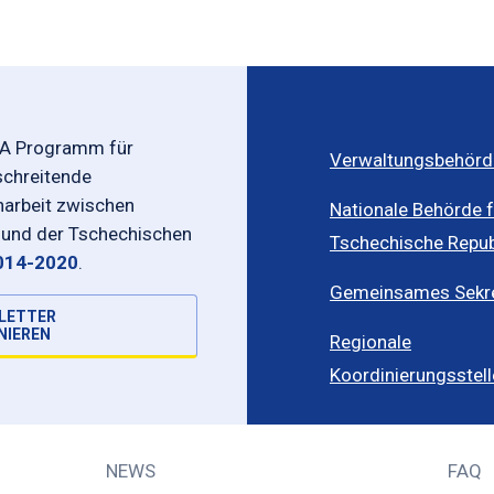
-A Programm für
Verwaltungsbehörd
schreitende
rbeit zwischen
Nationale Behörde f
 und der Tschechischen
Tschechische Repub
014-2020
.
Gemeinsames Sekret
LETTER
NIEREN
Regionale
Koordinierungsstel
NEWS
FAQ