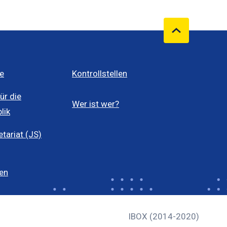
e
Kontrollstellen
ür die
Wer ist wer?
lik
ariat (JS)
len
IBOX (2014-2020)