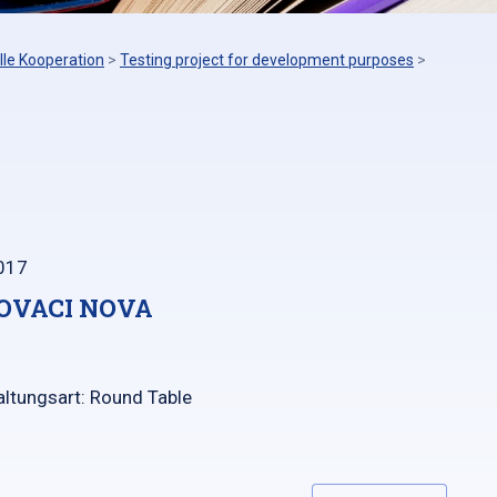
lle Kooperation
>
Testing project for development purposes
>
017
OVACI NOVA
ltungsart: Round Table