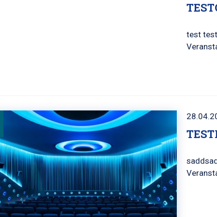
TEST
test test
Veranst
28.04.2
TEST
saddsad
Veransta