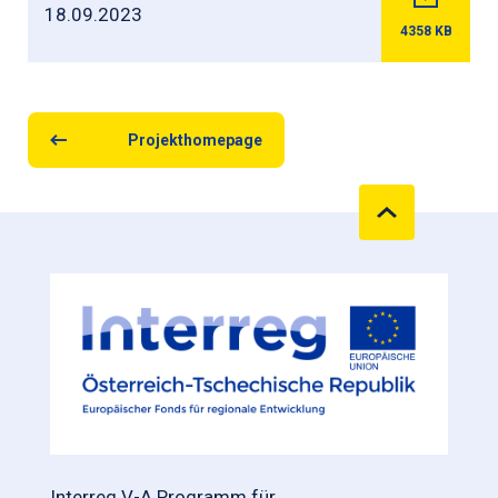
18.09.2023
4358
KB
Projekthomepage
Interreg V-A Programm für