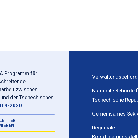
-A Programm für
Verwaltungsbehörd
schreitende
rbeit zwischen
Nationale Behörde f
 und der Tschechischen
Tschechische Repub
014-2020
.
Gemeinsames Sekret
LETTER
NIEREN
Regionale
Koordinierungsstel