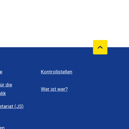
e
Kontrollstellen
ür die
Wer ist wer?
lik
ariat (JS)
len