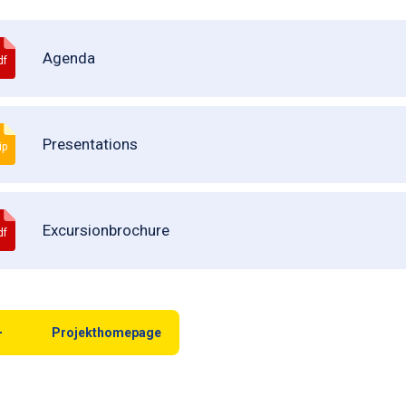
Agenda
df
Presentations
ip
Excursionbrochure
df
Projekthomepage