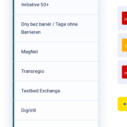
Initiative 50+
p
Dny bez bariér / Tage ohne
Barrieren
z
MagNet
Transregio
p
Testbed Exchange
DigiVill