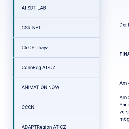
AI SDT-LAB
Der 
CSR-NET
Cli OP Thaya
FIN
ConnReg AT-CZ
Am
ANIMATION NOW
Am
Sand
CCCN
vers
mögl
ADAPTRegion AT-CZ