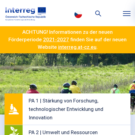
ACHTUNG! Informationen zu der neuen
Förderperiode
2021-2027
finden Sie auf der neuen
Website
interreg.at-cz.eu
.
PA 1 | Stärkung von Forschung,
technologischer Entwicklung und
Innovation
PA 2 | Umwelt und Ressourcen