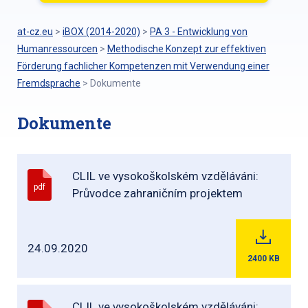
at-cz.eu
>
iBOX (2014-2020)
>
PA 3 - Entwicklung von
Humanressourcen
>
Methodische Konzept zur effektiven
Förderung fachlicher Kompetenzen mit Verwendung einer
Fremdsprache
>
Dokumente
Dokumente
CLIL ve vysokoškolském vzděláváni:
pdf
Průvodce zahraničním projektem
24.09.2020
2400
KB
CLIL ve vysokoškolském vzděláváni: