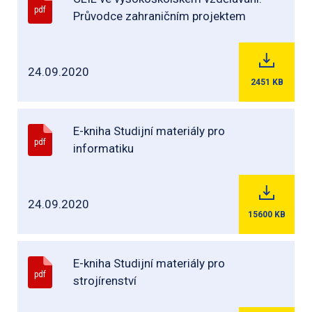
pdf
Průvodce zahraničním projektem
24.09.2020
2451
KB
E-kniha Studijní materiály pro
pdf
informatiku
24.09.2020
15600
KB
E-kniha Studijní materiály pro
pdf
strojírenství