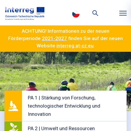
ACHTUNG! Informationen zu der neuen
Förderperiode
2021-2027
finden Sie auf der neuen
Website
interreg.at-cz.eu
.
PA 1 | Stärkung von Forschung,
technologischer Entwicklung und
Innovation
PA 2 | Umwelt und Ressourcen