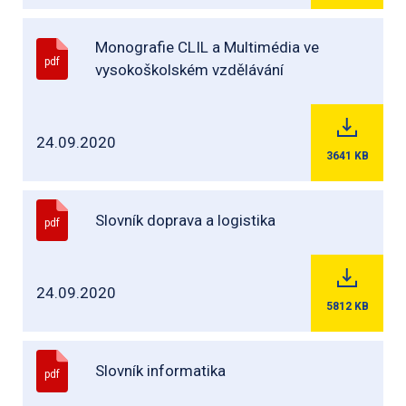
Monografie CLIL a Multimédia ve
pdf
vysokoškolském vzdělávání
24.09.2020
3641
KB
Slovník doprava a logistika
pdf
24.09.2020
5812
KB
Slovník informatika
pdf