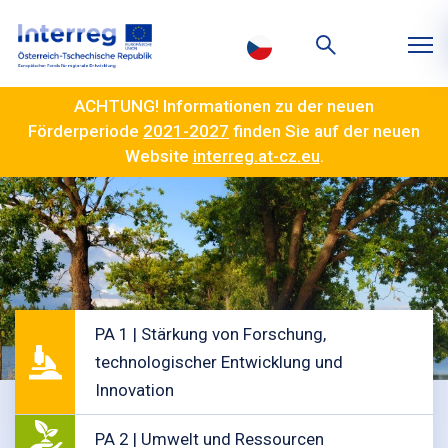
ACHTUNG! Informationen zu der neuen
Förderperiode
2021-2027
finden Sie auf der neuen
Website
interreg.at-cz.eu
.
PA 1 | Stärkung von Forschung,
technologischer Entwicklung und
Innovation
PA 2 | Umwelt und Ressourcen