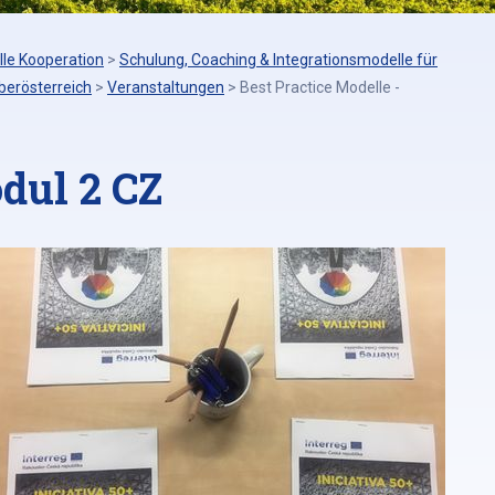
lle Kooperation
>
Schulung, Coaching & Integrationsmodelle für
berösterreich
>
Veranstaltungen
>
Best Practice Modelle -
dul 2 CZ