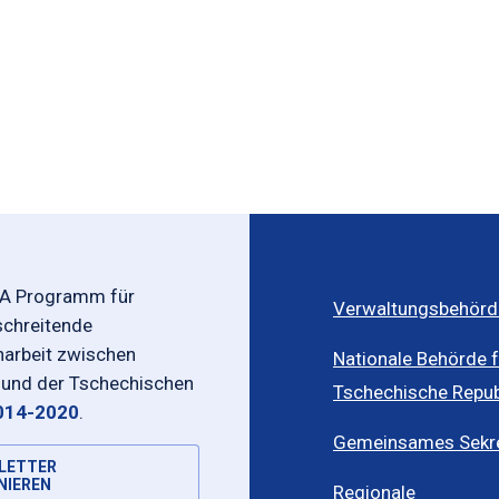
-A Programm für
Verwaltungsbehörd
schreitende
rbeit zwischen
Nationale Behörde f
 und der Tschechischen
Tschechische Repub
014-2020
.
Gemeinsames Sekret
LETTER
NIEREN
Regionale