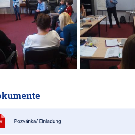
okumente
Pozvánka/ Einladung
df