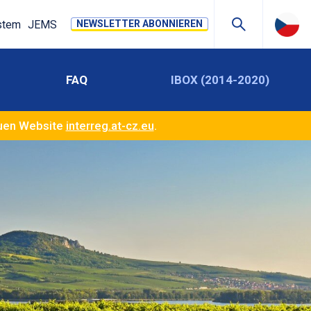
stem
JEMS
NEWSLETTER ABONNIEREN
FAQ
IBOX (2014-2020)
euen Website
interreg.at-cz.eu
.