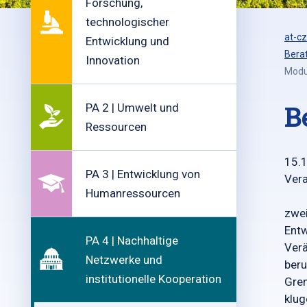
Forschung,
technologischer
at-cz
Entwicklung und
Bera
Innovation
Modu
B
PA 2 | Umwelt und
Ressourcen
15.
PA 3 | Entwicklung von
Vera
Humanressourcen
zwei
Entw
PA 4 | Nachhaltige
Verä
Netzwerke und
beru
institutionelle Kooperation
Gre
klu