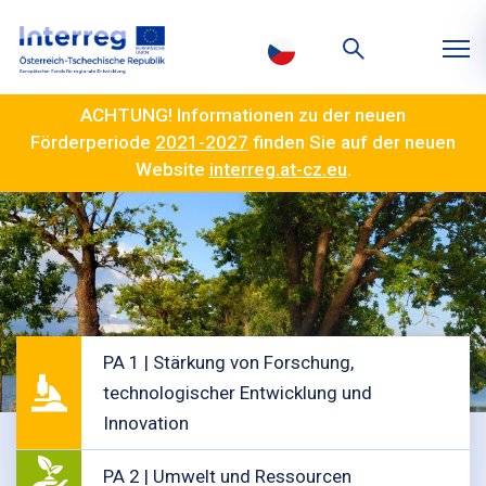
ACHTUNG! Informationen zu der neuen
Förderperiode
2021-2027
finden Sie auf der neuen
Website
interreg.at-cz.eu
.
PA 1 | Stärkung von Forschung,
technologischer Entwicklung und
Innovation
PA 2 | Umwelt und Ressourcen