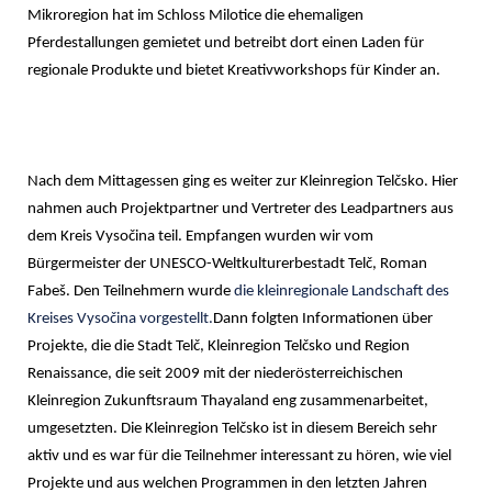
Mikroregion hat im Schloss Milotice die ehemaligen
Pferdestallungen gemietet und betreibt dort einen Laden für
regionale Produkte und bietet Kreativworkshops für Kinder an.
Nach dem Mittagessen ging es weiter zur Kleinregion Tel
čs
ko. Hier
nahmen auch Projektpartner und Vertreter des Leadpartners aus
dem Kreis Vysočina teil. Empfangen wurden wir vom
Bürgermeister der UNESCO-Weltkulturerbestadt Tel
č
, Roman
Fabe
š. Den Teilnehmern wurde
die kleinregionale Landschaft des
Kreises Vyso
č
ina vorgestellt.
Dann folgten Informationen über
Projekte, die die Stadt Telč, Kleinregion Telčsko und Region
Renaissance, die seit 2009 mit der niederösterreichischen
Kleinregion Zukunftsraum Thayaland eng zusammenarbeitet,
umgesetzten. Die Kleinregion Telčsko ist in diesem Bereich sehr
aktiv und es war für die Teilnehmer interessant zu hören, wie viel
Projekte und aus welchen Programmen in den letzten Jahren