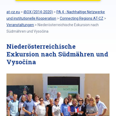
at-cz.eu
>
iBOX (2014-2020)
>
PA 4 - Nachhaltige Netzwerke
und institutionelle Kooperation
>
Connecting Regions AT-CZ
>
Veranstaltungen
>
Niederösterreichische Exkursion nach
Südmähren und Vysočina
Niederösterreichische
Exkursion nach Südmähren und
Vysočina