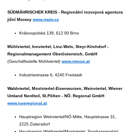
SÜDMÄHRISCHER KREIS
- Regionální rozvojová agentura
jižní­ Moravy
www.rrajm.cz
Královopolská 139, 612 00 Brno
Mühlviertel, Innviertel, Linz-Wels, Steyr-Kirchdorf -
Regionalmanagement Oberösterreich, GmbH
(Geschäftsstelle Mühlviertel)
www.rmooe.at
Industriestrasse 6, 4240 Freistadt
Waldviertel, Mostviertel-Eisenwurzen, Weinviertel, Wiener
Umland Nordteil, St.Pölten -
NÖ. Regional GmbH
www.noeregional.at
Hauptregion Weinviertel/NÖ-Mitte, Hauptstrasse 31,
2225 Zistersdorf
Hauptregion Waldviertel/Mostviertel
,
Sparkassenplatz