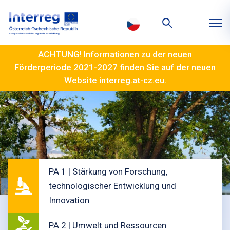
ACHTUNG! Informationen zu der neuen
Förderperiode
2021-2027
finden Sie auf der neuen
Website
interreg.at-cz.eu
.
PA 1 | Stärkung von Forschung,
technologischer Entwicklung und
Innovation
PA 2 | Umwelt und Ressourcen