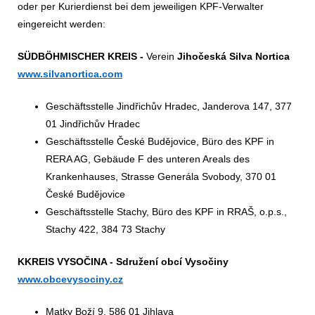
oder per Kurierdienst bei dem jeweiligen KPF-Verwalter
eingereicht werden:
SÜDBÖHMISCHER KREIS -
Verein­
Jihočeská Silva Nortica
www.silvanortica.com
Geschäftsstelle Jindřichův Hradec, Janderova 147, 377
01 Jindřichův Hradec
Geschäftsstelle České Budějovice, Büro des KPF in
RERA AG, Gebäude F des unteren Areals des
Krankenhauses, Strasse Generála Svobody, 370 01
České Budějovice
Geschäftsstelle Stachy, Büro des KPF in RRAŠ, o.p.s.,
Stachy 422, 384 73 Stachy
KKREIS VYSOČINA - Sdružení obcí Vysočiny
www.obcevysociny.cz
Matky Boží 9, 586 01 Jihlava