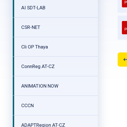
p
AI SDT-LAB
CSR-NET
p
Cli OP Thaya
ConnReg AT-CZ
ANIMATION NOW
CCCN
ADAPTRegion AT-CZ