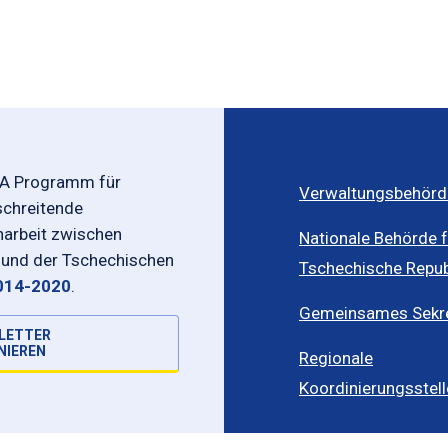
-A Programm für
Verwaltungsbehörd
schreitende
rbeit zwischen
Nationale Behörde f
 und der Tschechischen
Tschechische Repub
014-2020
.
Gemeinsames Sekret
LETTER
NIEREN
Regionale
Koordinierungsstel