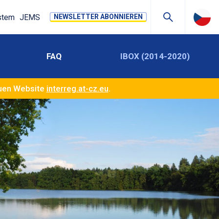
stem
JEMS
NEWSLETTER ABONNIEREN
FAQ
IBOX (2014-2020)
euen Website
interreg.at-cz.eu
.