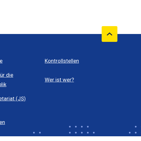
e
Kontrollstellen
ür die
Wer ist wer?
lik
ariat (JS)
len