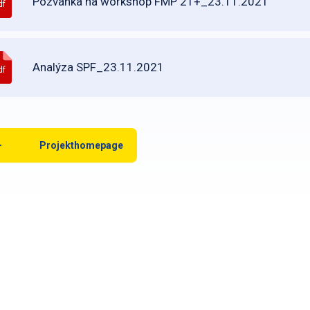
Pozvánka na workshop FMP 21+_23.11.2021
df
Analýza SPF_23.11.2021
df
Projekthomepage