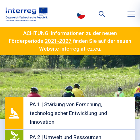
ACHTUNG! Informationen zu der neuen
Förderperiode
2021-2027
finden Sie auf der neuen
Website
interreg.at-cz.eu
.
PA 1 | Stärkung von Forschung,
technologischer Entwicklung und
Innovation
PA 2 | Umwelt und Ressourcen