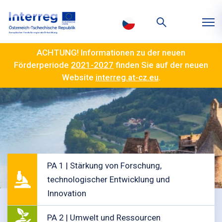
ACHTUNG! Informationen zu der neuen
Förderperiode
2021-2027
finden Sie auf der neuen
Website
interreg.at-cz.eu
.
PA 1 | Stärkung von Forschung,
technologischer Entwicklung und
Innovation
PA 2 | Umwelt und Ressourcen