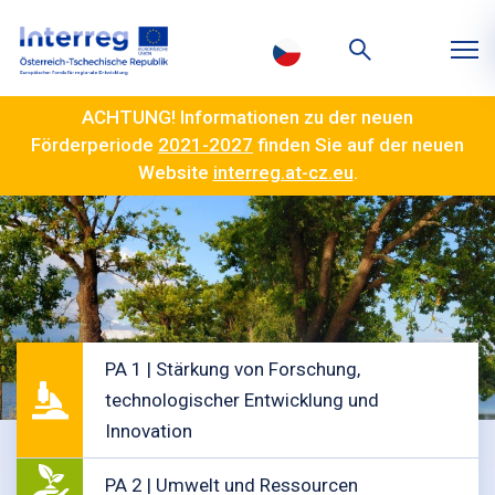
ACHTUNG! Informationen zu der neuen
Förderperiode
2021-2027
finden Sie auf der neuen
Website
interreg.at-cz.eu
.
PA 1 | Stärkung von Forschung,
technologischer Entwicklung und
Innovation
PA 2 | Umwelt und Ressourcen