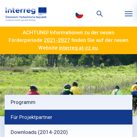
ACHTUNG! Informationen zu der neuen
Förderperiode
2021-2027
finden Sie auf der neuen
Website
interreg.at-cz.eu
.
Programm
Für Projektpartner
Downloads (2014-2020)