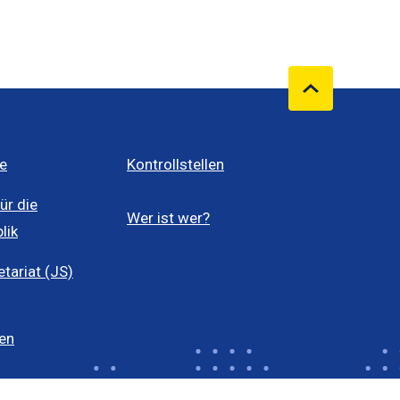
e
Kontrollstellen
ür die
Wer ist wer?
lik
ariat (JS)
len