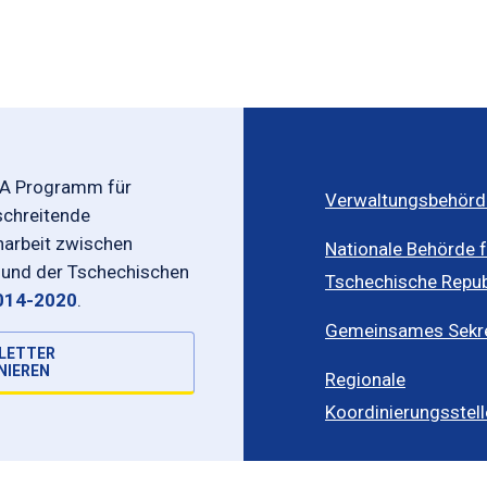
-A Programm für
Verwaltungsbehörd
schreitende
rbeit zwischen
Nationale Behörde f
 und der Tschechischen
Tschechische Repub
014-2020
.
Gemeinsames Sekret
LETTER
NIEREN
Regionale
Koordinierungsstel