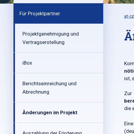
Für Projektpartner
at-cz
Ä
Projektgenehmigung und
Vertragserstellung
iBox
Kom
nöti
ist,
Berichtseinreichung und
Abrechnung
Zur
ber
die 
Änderungen im Projekt
Eine
(deu
Auszahlung der Förderung