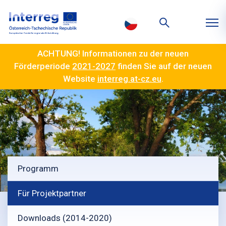
ACHTUNG! Informationen zu der neuen
Förderperiode
2021-2027
finden Sie auf der neuen
Website
interreg.at-cz.eu
.
Programm
Für Projektpartner
Downloads (2014-2020)