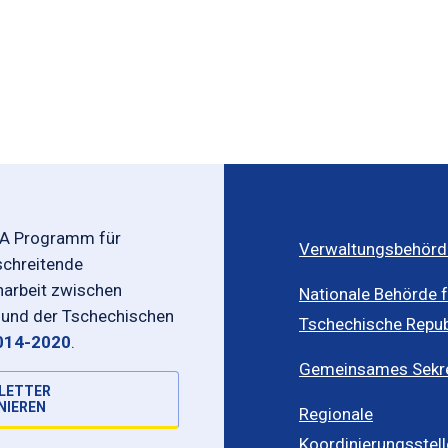
-A Programm für
Verwaltungsbehörd
schreitende
rbeit zwischen
Nationale Behörde f
 und der Tschechischen
Tschechische Repub
014-2020
.
Gemeinsames Sekret
LETTER
NIEREN
Regionale
Koordinierungsstel