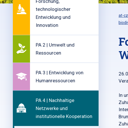
Forschung,
technologischer
at-cz
Entwicklung und
biodi
Innovation
F
PA 2 | Umwelt und
W
Ressourcen
PA 3 | Entwicklung von
26.
Humanressourcen
Vera
In u
PA 4 | Nachhaltige
Zuha
Netzwerke und
Inte
institutionelle Kooperation
Brum
Zuha