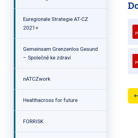
D
Euregionale Strategie AT-CZ
2021+
p
Gemeinsam Grenzenlos Gesund
– Společně ke zdraví
p
nATCZwork
Healthacross for future
FORRISK