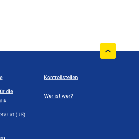
e
Kontrollstellen
ür die
Wer ist wer?
lik
ariat (JS)
len