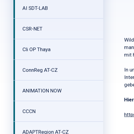
AI SDT-LAB
CSR-NET
Wild
man 
Cli OP Thaya
mit 
In 
ConnReg AT-CZ
Inte
gebe
ANIMATION NOW
Hier
CCCN
http
ADAPTRegion AT-CZ