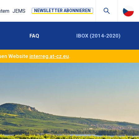
stem
JEMS
NEWSLETTER ABONNIEREN
FAQ
IBOX (2014-2020)
euen Website
interreg.at-cz.eu
.