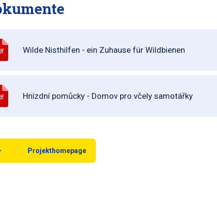
okumente
Wilde Nisthilfen - ein Zuhause für Wildbienen
df
Hnízdní pomůcky - Domov pro včely samotářky
df
Projekthomepage