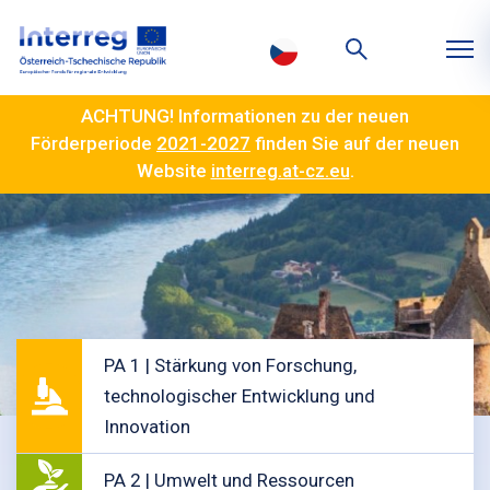
ACHTUNG! Informationen zu der neuen
Förderperiode
2021-2027
finden Sie auf der neuen
Website
interreg.at-cz.eu
.
PA 1 | Stärkung von Forschung,
technologischer Entwicklung und
Innovation
PA 2 | Umwelt und Ressourcen