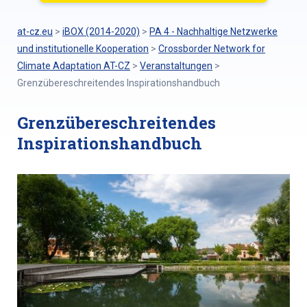
at-cz.eu
>
iBOX (2014-2020)
>
PA 4 - Nachhaltige Netzwerke
und institutionelle Kooperation
>
Crossborder Network for
Climate Adaptation AT-CZ
>
Veranstaltungen
>
Grenzübereschreitendes Inspirationshandbuch
Grenzübereschreitendes
Inspirationshandbuch