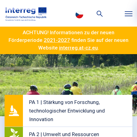
ACHTUNG! Informationen zu der neuen
Förderperiode
2021-2027
finden Sie auf der neuen
Website
interreg.at-cz.eu
.
PA 1 | Stärkung von Forschung,
technologischer Entwicklung und
Innovation
PA 2 | Umwelt und Ressourcen