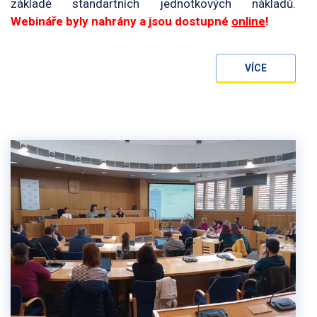
základě standartních jednotkových nákladů.
Webináře byly nahrány a jsou dostupné
online
!
VÍCE