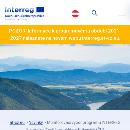
POZOR! Informace k programovému období
2021-
2027
naleznete na novém webu
interreg.at-cz.eu
.
at-cz.eu
>
Novinky
>
Monitorovací výbor programu INTERREG
Rakousko-Česká republika v Rakvicích (ČR)