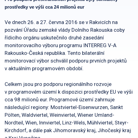
prostředky ve výši cca 24 milionů eur
Ve dnech 26. a 27. června 2016 se v Rakvicích na
pozvání Úřadu zemské vlády Dolního Rakouska coby
řídicího orgánu uskutečnilo druhé zasedání
monitorovacího výboru programu INTERREG V-A
Rakousko-Česká republika. Tento bilaterální
monitorovací výbor schválil podporu prvních projektů
v aktuálním programovém období.
Celkem jsou pro podporu regionálního rozvoje
v programovém území k dispozici prostředky EU ve výši
cca 98 milionů eur. Programové území zahrnuje
následující regiony: Mostviertel-Eisenwurzen, Sankt
Pölten, Waldviertel, Weinviertel, Wiener Umland-
Nordteil, Wien, Innviertel, Linz-Wels, Mühlviertel, Steyr-
Kirchdorf, a dále pak Jihomoravský kraj, Jihočeský kraj
a Kraj Vysočina.