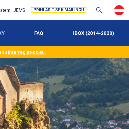
stem
JEMS
PŘIHLÁSIT SE K MAILINGU
KY
FAQ
IBOX (2014-2020)
webu
interreg.at-cz.eu
.