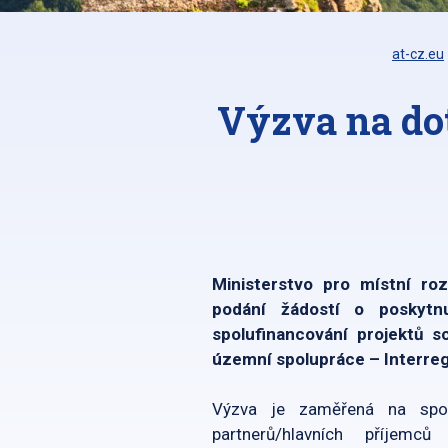
at-cz.eu
Výzva na dot
Ministerstvo pro místní ro
podání žádostí o poskytn
spolufinancování projektů 
územní spolupráce – Interre
Výzva je zaměřená na spolu
partnerů/hlavních příjemc