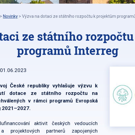
>
Novinky
>
Výzva na dotaci ze státního rozpočtu k projektům programů
aci ze státního rozpočt
programů Interreg
01.06.2023
zvoj České republiky vyhlašuje výzvu k
utí dotace ze státního rozpočtu na
schválených v rámci programů Evropská
g 2021–2027.
financování aktivit českých vedoucích
ů a projektových partnerů zapojených