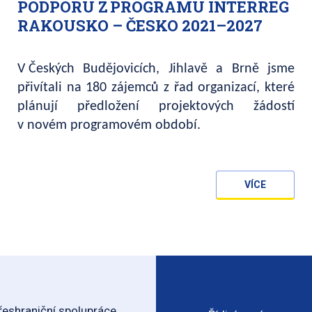
PODPORU Z PROGRAMU INTERREG
RAKOUSKO – ČESKO 2021–2027
V Českých Budějovicích, Jihlavě a Brně jsme
přivítali na 180 zájemců z řad organizací, které
plánují předložení projektových žádostí
v novém programovém období.
VÍCE
eshraniční spolupráce