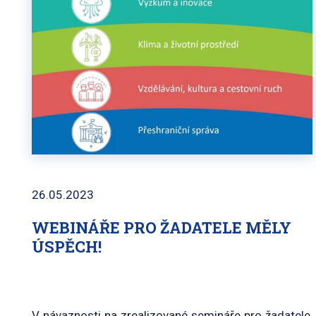
26.05.2023
WEBINÁŘE PRO ŽADATELE MĚLY
ÚSPĚCH!
V návaznosti na zrealizované semináře pro žadatele,