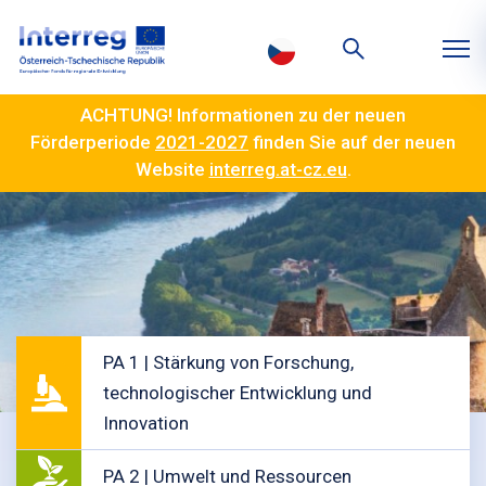
ACHTUNG! Informationen zu der neuen
Förderperiode
2021-2027
finden Sie auf der neuen
Website
interreg.at-cz.eu
.
PA 1 | Stärkung von Forschung,
technologischer Entwicklung und
Innovation
PA 2 | Umwelt und Ressourcen