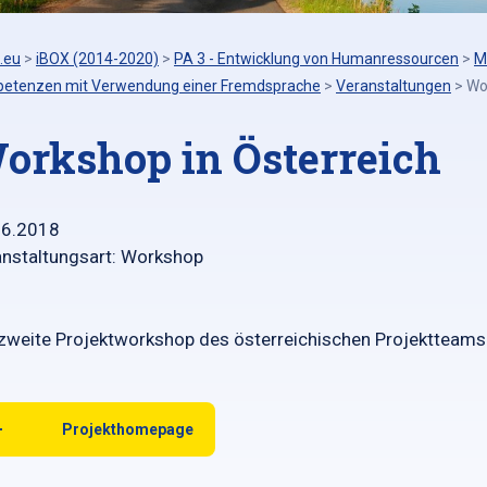
.eu
>
iBOX (2014-2020)
>
PA 3 - Entwicklung von Humanressourcen
>
M
etenzen mit Verwendung einer Fremdsprache
>
Veranstaltungen
>
Wo
orkshop in Österreich
06.2018
nstaltungsart: Workshop
zweite Projektworkshop des österreichischen Projektteams
Projekthomepage