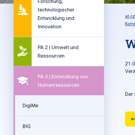
Forschung,
technologischer
at-cz
Entwicklung und
Komp
Innovation
W
PA 2 | Umwelt und
Ressourcen
21.
Vera
PA 3 | Entwicklung von
Humanressourcen
Der 
DigiMe
BIG