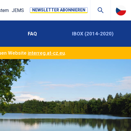
stem
JEMS
NEWSLETTER ABONNIEREN
FAQ
IBOX (2014-2020)
euen Website
interreg.at-cz.eu
.