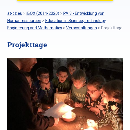
at-cz.eu
>
iBOX (2014-2020)
>
PA 3 - Entwicklung von
Humanressourcen
>
Education in Science, Technology,
Engineering and Mathematics
>
Veranstaltungen
>
Projekttage
Projekttage