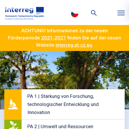
ACHTUNG! Informationen zu der neuen
Förderperiode
2021-2027
finden Sie auf der neuen
Website
interreg.at-cz.eu
.
PA 1 | Stärkung von Forschung,
technologischer Entwicklung und
Innovation
PA 2 | Umwelt und Ressourcen