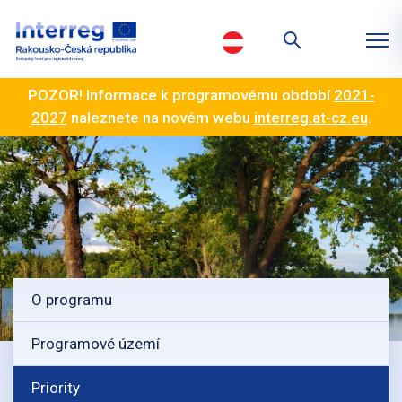
POZOR! Informace k programovému období
2021-
2027
naleznete na novém webu
interreg.at-cz.eu
.
O programu
Programové území
Priority