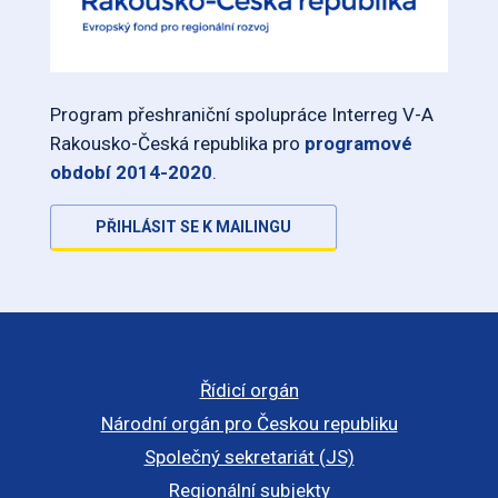
Program přeshraniční spolupráce Interreg V-A
Rakousko-Česká republika pro
programové
období 2014-2020
.
PŘIHLÁSIT SE K MAILINGU
Řídicí orgán
Národní orgán pro Českou republiku
Společný sekretariát (JS)
Regionální subjekty