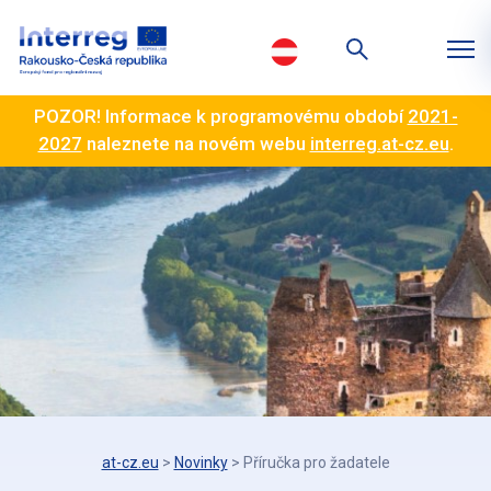
POZOR! Informace k programovému období
2021-
2027
naleznete na novém webu
interreg.at-cz.eu
.
at-cz.eu
>
Novinky
>
Příručka pro žadatele