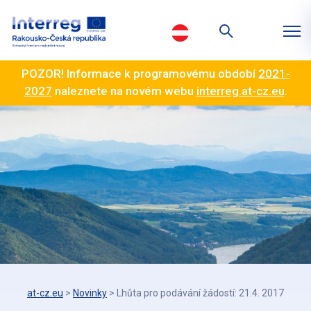
POZOR! Informace k programovému období
2021-
2027
naleznete na novém webu
interreg.at-cz.eu
.
at-cz.eu
>
Novinky
>
Lhůta pro podávání žádostí: 21.4. 2017