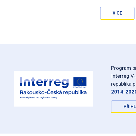
VÍCE
Program př
Interreg V
republika 
2014-202
PŘIHL