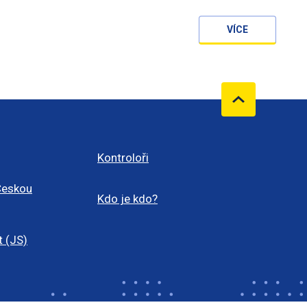
VÍCE
Kontroloři
Českou
Kdo je kdo?
t (JS)