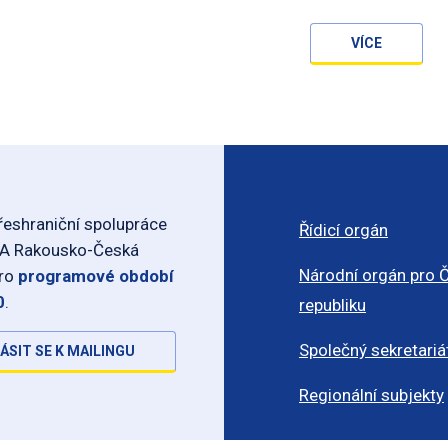
VÍCE
eshraniční spolupráce
Řídicí orgán
-A Rakousko-Česká
Národní orgán pro 
pro
programové období
0
.
republiku
Společný sekretariá
ÁSIT SE K MAILINGU
Regionální subjekty