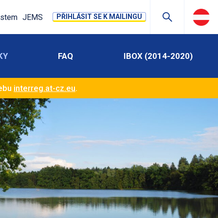
stem
JEMS
PŘIHLÁSIT SE K MAILINGU
KY
FAQ
IBOX (2014-2020)
webu
interreg.at-cz.eu
.