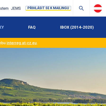
stem
JEMS
PŘIHLÁSIT SE K MAILINGU
KY
FAQ
IBOX (2014-2020)
webu
interreg.at-cz.eu
.