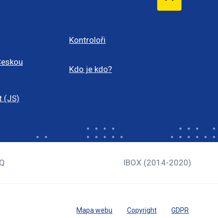
Kontroloři
Českou
Kdo je kdo?
t (JS)
Q
IBOX (2014-2020)
Mapa webu
Copyright
GDPR