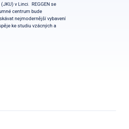
a (JKU) v Linci. REGGEN se
kumné centrum bude
ískávat nejmodernější vybavení
spěje ke studiu vzácných a