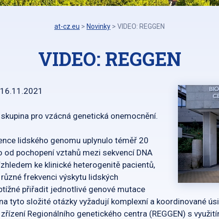
at-cz.eu
>
Novinky
>
VIDEO: REGGEN
VIDEO: REGGEN
16.11.2021
 skupina pro vzácná genetická onemocnění.
vence lidského genomu uplynulo téměř 20
eko od pochopení vztahů mezi sekvencí DNA
Vzhledem ke klinické heterogenitě pacientů,
 různé frekvenci výskytu lidských
btížné přiřadit jednotlivé genové mutace
na tyto složité otázky vyžadují komplexní a koordinované ús
 zřízení Regionálního genetického centra (REGGEN) s využit