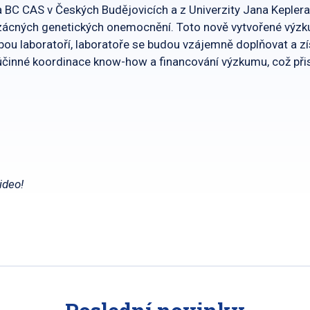
ra BC CAS v Českých Budějovicích a z Univerzity Jana Kepler
zácných genetických onemocnění. Toto nově vytvořené výz
ou laboratoří, laboratoře se budou vzájemně doplňovat a z
účinné koordinace know-how a financování výzkumu, což při
ideo!