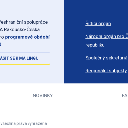
eshraniční spolupráce
Řídicí orgán
-A Rakousko-Česká
Národní orgán pro 
pro
programové období
0
.
republiku
Společný sekretariá
ÁSIT SE K MAILINGU
Regionální subjekty
NOVINKY
FA
– všechna práva vyhrazena