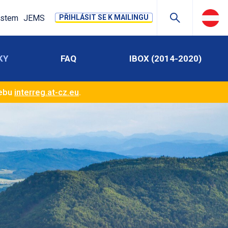
stem
JEMS
PŘIHLÁSIT SE K MAILINGU
KY
FAQ
IBOX (2014-2020)
webu
interreg.at-cz.eu
.