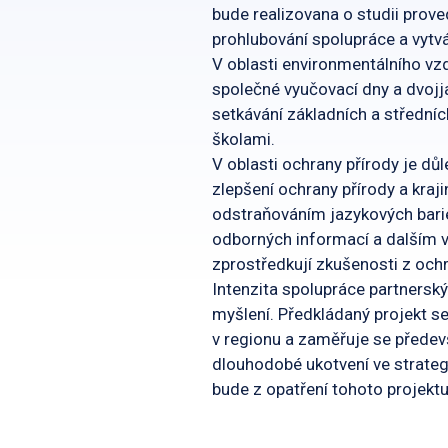
bude realizovana o studii prove
prohlubování spolupráce a vytvá
V oblasti environmentálního vzd
společné vyučovací dny a dvojj
setkávání základních a středníc
školami.
V oblasti ochrany přírody je dů
zlepšení ochrany přírody a kra
odstraňováním jazykových barié
odborných informací a dalším 
zprostředkují zkušenosti z ochr
Intenzita spolupráce partnerský
myšlení. Předkládaný projekt s
v regionu a zaměřuje se předevš
dlouhodobé ukotvení ve strateg
bude z opatření tohoto projektu 