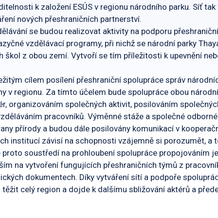
ditelnosti k založení ESÚS v regionu národního parku. Síť ta
ření nových přeshraničních partnerství.
ělávání se budou realizovat aktivity na podporu přeshraničn
azyčné vzdělávací programy, při nichž se národní parky Thay
h škol z obou zemí. Vytvoří se tím příležitosti k upevnění ne
ležitým cílem posílení přeshraniční spolupráce správ národní
jiny v regionu. Za tímto účelem bude spolupráce obou národ
r, organizováním společných aktivit, posilováním společnýc
vzděláváním pracovníků. Výměnné stáže a společné odborné 
any přírody a budou dále posilovány komunikací v kooperační
ch institucí závisí na schopnosti vzájemně si porozumět, a t
e proto soustředí na prohloubení spolupráce propojováním j
ím na vytvoření fungujících přeshraničních týmů z pracovník
ických dokumentech. Díky vytváření sítí a podpoře spoluprá
těžit celý region a dojde k dalšímu sbližování aktérů a před