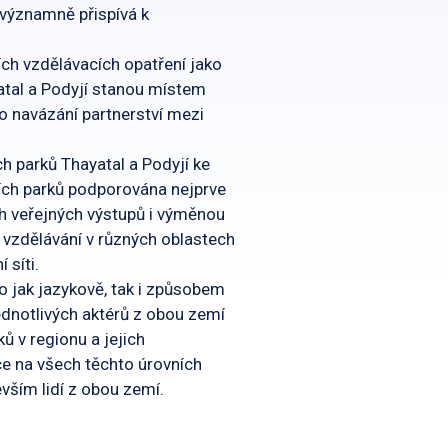
k významně přispívá k
ích vzdělávacích opatření jako
atal a Podyjí stanou místem
bo navázání partnerství mezi
ch parků Thayatal a Podyjí ke
ních parků podporována nejprve
h veřejných výstupů i výměnou
vzdělávání v různých oblastech
 síti.
o jak jazykově, tak i způsobem
ednotlivých aktérů z obou zemí
ů v regionu a jejich
ce na všech těchto úrovních
evším lidí z obou zemí.