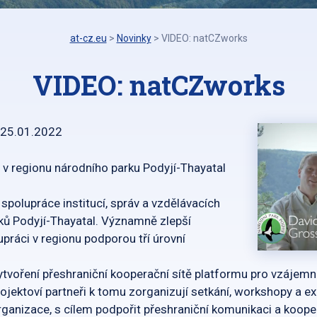
at-cz.eu
>
Novinky
>
VIDEO: natCZworks
VIDEO: natCZworks
25.01.2022
 v regionu národního parku Podyjí-Thayatal
 spolupráce institucí, správ a vzdělávacích
rků Podyjí-Thayatal. Významně zlepší
práci v regionu podporou tří úrovní
ytvoření přeshraniční kooperační sítě platformu pro vzájemn
jektoví partneři k tomu zorganizují setkání, workshopy a exk
rganizace, s cílem podpořit přeshraniční komunikaci a koope