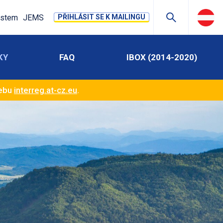
stem
JEMS
PŘIHLÁSIT SE K MAILINGU
KY
FAQ
IBOX (2014-2020)
webu
interreg.at-cz.eu
.