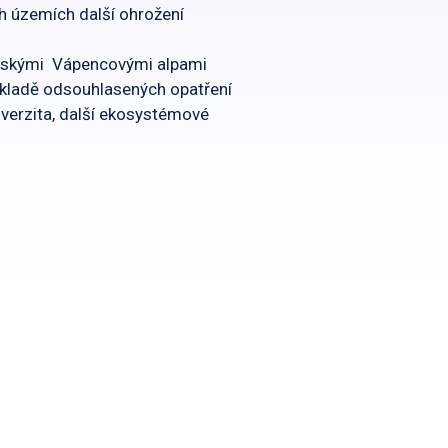
h územích další ohrožení
kouskými Vápencovými alpami
ákladě odsouhlasených opatření
iverzita, další ekosystémové