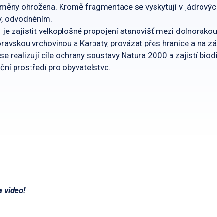
ýměny ohrožena. Kromě fragmentace se vyskytují v jádrovýc
y, odvodněním.
je zajistit velkoplošné propojení stanovišť mezi dolnora
avskou vrchovinou a Karpaty, provázat přes hranice a na z
 realizují cíle ochrany soustavy Natura 2000 a zajistí biod
eační prostředí pro obyvatelstvo.
 video!