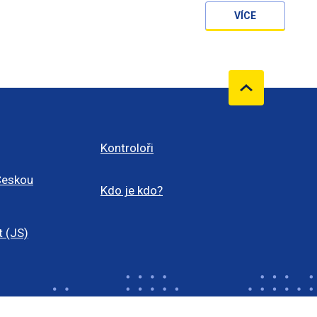
VÍCE
Kontroloři
Českou
Kdo je kdo?
t (JS)