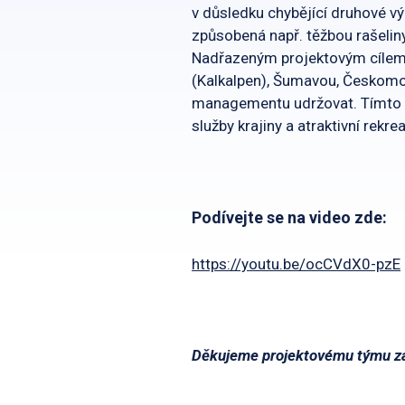
v důsledku chybějící druhové v
způsobená např. těžbou rašelin
Nadřazeným projektovým cílem 
(Kalkalpen), Šumavou, Českomor
managementu udržovat. Tímto se
služby krajiny a atraktivní rekr
Podívejte se na video zde:
https://youtu.be/ocCVdX0-pzE
Děkujeme projektovému týmu za