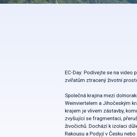
EC-Day: Podívejte se na video 
zvířatům ztracený životní prost
Společná krajina mezi dolnora
Weinviertelem a Jihočeským k
krajem je vlivem zástavby, komu
zvyšující se fragmentaci, přeruš
živočichů. Dochází k izolaci dů
Rakousu a Podyjí v Česku nebo r