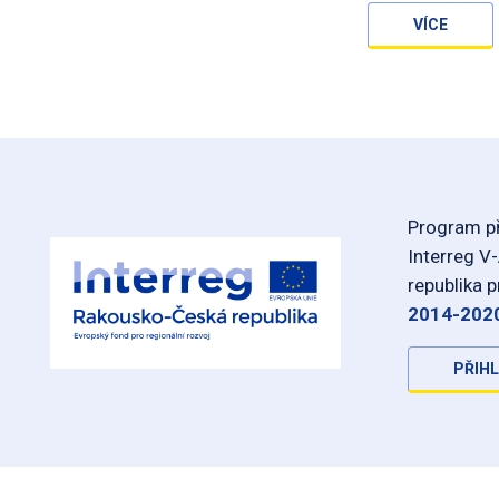
VÍCE
Program př
Interreg V
republika 
2014-202
PŘIHL