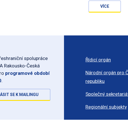
VÍCE
eshraniční spolupráce
Řídicí orgán
-A Rakousko-Česká
Národní orgán pro 
pro
programové období
0
.
republiku
Společný sekretariá
ÁSIT SE K MAILINGU
Regionální subjekty