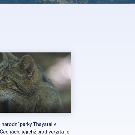
u národní parky Thayatal v
echách, jejichž biodiverzita je