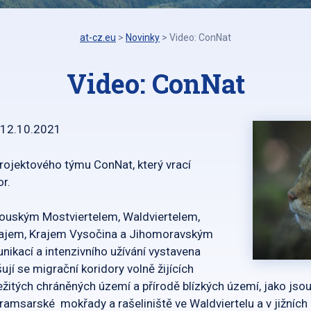
at-cz.eu
>
Novinky
>
Video: ConNat
Video: ConNat
12.10.2021
projektového týmu ConNat, který vrací
or.
kouským Mostviertelem, Waldviertelem,
rajem, Krajem Vysočina a Jihomoravským
nikací a intenzivního užívání vystavena
ují se migrační koridory volně žijících
ležitých chráněných území a přírodě blízkých území, jako jso
amsarské mokřady a rašeliniště ve Waldviertelu a v jižních Č